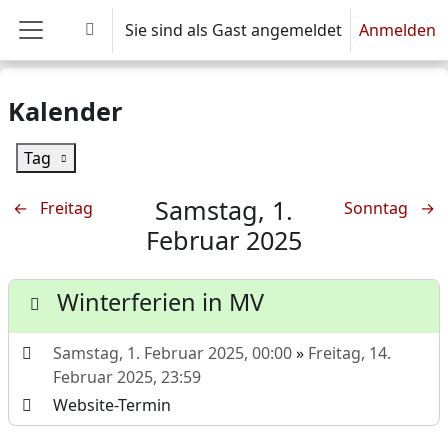
Zum Hauptinhalt
Sie sind als Gast angemeldet
Anmelden
Sucheingabe umschalten
Website-Übersicht
Kalender
Tag
Samstag, 1.
←
Freitag
Sonntag
→
Februar 2025
Winterferien in MV
Samstag, 1. Februar 2025, 00:00
»
Freitag, 14.
Februar 2025, 23:59
Website-Termin