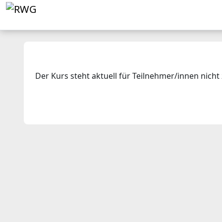
Zum Hauptinhalt
STARTSEITE
UNSERE SCHULE
AUSHÄNG
Der Kurs steht aktuell für Teilnehmer/innen nicht