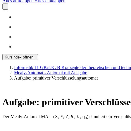
Alles aufklappen
Alles einklappen
Kursindex öffnen
Informatik 11 GK/LK: B Konzepte der theoretischen und techn
Mealy-Automat - Automat mit Ausgabe
Aufgabe: primitiver Verschlüsselungsautomat
Aufgabe: primitiver Verschlüss
Der Mealy-Automat MA = (X, Y, Z, δ , λ , q
) simuliert ein Verschl
0