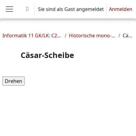
Zum Hauptinhalt
Sie sind als Gast angemeldet
Anmelden
Sucheingabe umschalten
Website-Übersicht
Informatik 11 GK/LK: C2 Sichere Kommunikation - Herr Hempel
Historische mono- und polyalphabetische Verfahren
Cäsar-Scheibe
Cäsar-Scheibe