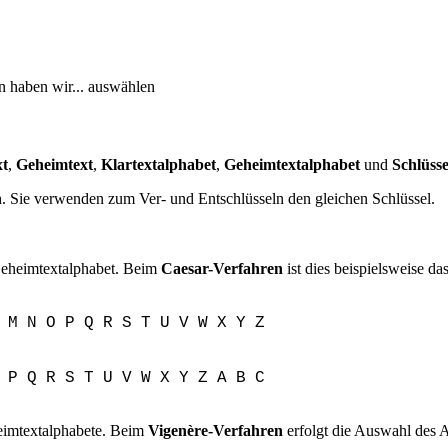
 haben wir... auswählen
xt
,
Geheimtext
,
Klartextalphabet
,
Geheimtextalphabet
und
Schlüss
n
. Sie verwenden zum Ver- und Entschlüsseln den gleichen Schlüssel.
eheimtextalphabet. Beim
Caesar-Verfahren
ist dies beispielsweise d
M
N
O
P
Q
R
S
T
U
V
W
X
Y
Z
P
Q
R
S
T
U
V
W
X
Y
Z
A
B
C
imtextalphabete. Beim
Vigenère-Verfahren
erfolgt die Auswahl des A