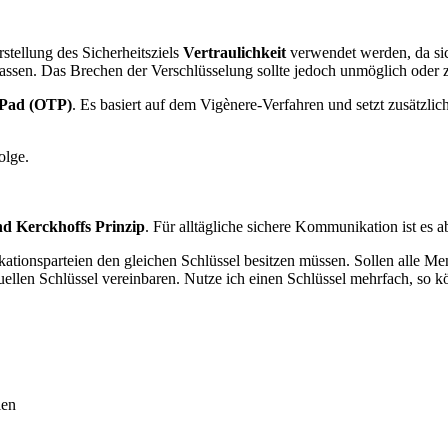
stellung des Sicherheitsziels
Vertraulichkeit
verwendet werden, da sich
 lassen. Das Brechen der Verschlüsselung sollte jedoch unmöglich ode
Pad (OTP)
. Es basiert auf dem Vigènere-Verfahren und setzt zusätzli
olge.
und Kerckhoffs Prinzip
. Für alltägliche sichere Kommunikation ist es ab
tionsparteien den gleichen Schlüssel besitzen müssen. Sollen alle Me
ellen Schlüssel vereinbaren. Nutze ich einen Schlüssel mehrfach, so 
len