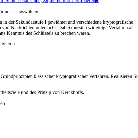
Schlüsseltauschen, Signieren und Zertifizieren
▶︎
ir uns ... auswählen
 in der Sekundarstufe I gewidmet und verschiedene kryptografische
 von Nachrichten untersucht. Dabei mussten wir einige Verfahren als
hne Kenntnis des Schlüssels zu brechen waren.
ivieren.
 Grundprinzipien klassischer kryptografischer Verfahren. Realisieren
erheitsziele und des Prinzip von Kerckhoffs.
len