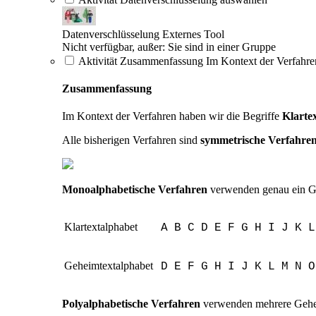
Datenverschlüsselung
Externes Tool
Nicht verfügbar, außer: Sie sind in einer Gruppe
Aktivität Zusammenfassung Im Kontext der Verfahren
Zusammenfassung
Im Kontext der Verfahren haben wir die Begriffe
Klarte
Alle bisherigen Verfahren sind
symmetrische Verfahre
Monoalphabetische Verfahren
verwenden genau ein G
Klartextalphabet
A
B
C
D
E
F
G
H
I
J
K
L
Geheimtextalphabet
D
E
F
G
H
I
J
K
L
M
N
O
Polyalphabetische Verfahren
verwenden mehrere Gehe