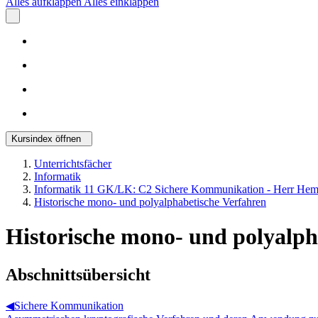
Alles aufklappen
Alles einklappen
Kursindex öffnen
Unterrichtsfächer
Informatik
Informatik 11 GK/LK: C2 Sichere Kommunikation - Herr Hem
Historische mono- und polyalphabetische Verfahren
Historische mono- und polyalph
Abschnittsübersicht
◀︎
Sichere Kommunikation