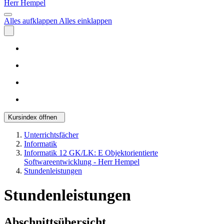
Herr Hempel
Alles aufklappen
Alles einklappen
Kursindex öffnen
Unterrichtsfächer
Informatik
Informatik 12 GK/LK: E Objektorientierte
Softwareentwicklung - Herr Hempel
Stundenleistungen
Stundenleistungen
Abschnittsübersicht