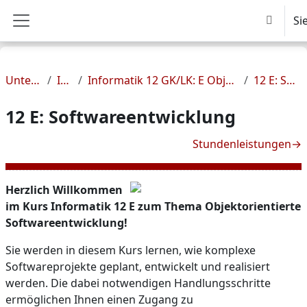
Zum Hauptinhalt
Si
Suchein
Website-Übersicht
Unterrichtsfächer
Informatik
Informatik 12 GK/LK: E Objektorientierte Softwareentwicklung - Herr Hempel
12 E: Softwareentwicklung
12 E: Softwareentwicklung
Abschnittsübersicht
Stundenleistungen
→
Herzlich Willkommen
im Kurs Informatik 12 E zum Thema Objektorientierte
Softwareentwicklung!
Sie werden in diesem Kurs lernen, wie komplexe
Softwareprojekte geplant, entwickelt und realisiert
werden. Die dabei notwendigen Handlungsschritte
ermöglichen Ihnen einen Zugang zu