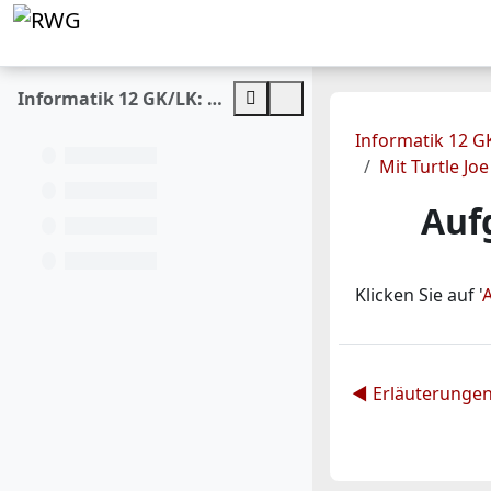
Zum Hauptinhalt
STARTSEITE
KALENDER
UNSERE SCHULE
Informatik 12 GK/LK: D Algorithmen und Daten - Herr Hempel
Informatik 12 G
Mit Turtle J
Auf
Klicken Sie auf '
◀︎ Erläuterunge