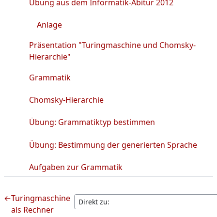
Datei
Übung aus dem Informatik-Abitur 2012
Datei
Anlage
Präsentation "Turingmaschine und Chomsky-
Datei
Hierarchie"
Link/URL
Grammatik
Link/URL
Chomsky-Hierarchie
Aufgabe
Übung: Grammatiktyp bestimmen
Aufg
Übung: Bestimmung der generierten Sprache
Aufgaben zur Grammatik
←
Turingmaschine
als Rechner