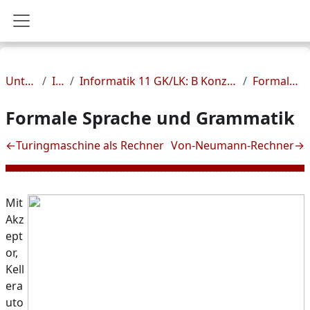
Zum Hauptinhalt
Website-Übersicht
Unterrichtsfächer
Informatik
Informatik 11 GK/LK: B Konzepte der theoretischen und technischen Informatik - Herr Hempel
Formale Sprache und Grammatik
Formale Sprache und Grammatik
Abschnittsübersicht
←
Turingmaschine als Rechner
Von-Neumann-Rechner
→
Mit
Akz
ept
or,
Kell
era
uto