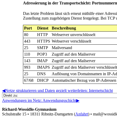
Adressierung in der Transportschicht: Portnummer
Das letzte Problem lässt sich erneut mithilfe einer Adr
Zustellung zum zugehörigen Dienst festgelegt. Bei TCP 
Port
Dienst
Beschreibung
80
HTTP
Webserver unverschlüsselt
443
HTTPS
Webserver verschlüsselt
25
SMTP
Mailversand
110
POP3
Zugriff auf den Mailserver
143
IMAP
Zugriff auf den Mailserver
993
IMAPS
Zugriff auf den Mailserver verschlüssel
25
DNS
Auflösung von Domainnamen in IP-Ad
67/68
DHCP
Automatischer Bezug von IP-Adressen
◀︎
Netze strukturieren und Daten gezielt weiterleiten: Internetschicht
Anwendungen im Netz: Anwendungsschicht
▶︎
Richard-Wossidlo-Gymnasium
Schulstraße 15 • 18311 Ribnitz-Damgarten (
Anfahrt
) • mail@wossid