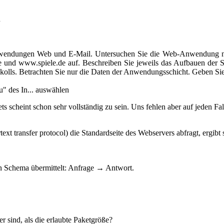
n
nwendungen Web und E-Mail. Untersuchen Sie die Web-Anwendung näh
 und www.spiele.de auf. Beschreiben Sie jeweils das Aufbauen der Se
tokolls. Betrachten Sie nur die Daten der Anwendungsschicht. Geben Sie
u" des In... auswählen
ts scheint schon sehr vollständig zu sein. Uns fehlen aber auf jeden F
ext transfer protocol) die Standardseite des Webservers abfragt, ergib
en Schema übermittelt: Anfrage → Antwort.
r sind, als die erlaubte Paketgröße?