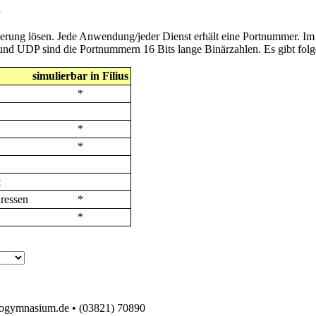
n
essierung lösen. Jede Anwendung/jeder Dienst erhält eine Portnummer.
und UDP sind die Portnummern 16 Bits lange Binärzahlen. Es gibt fol
simulierbar in Filius
*
*
*
t
ressen
*
*
logymnasium.de • (03821) 70890