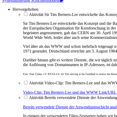
Systematisierung Schichtenmodelle
▶︎
Hervorgehoben
Aktivität Sir Tim Berners-Lee entwickelte das Konze
Sir Tim Berners-Lee entwickelte das Konzept und die B
der
Europäischen Organisation für Kernforschung in der
begeistert angenommen, gab das CERN am
30. April 199
World Wide Web, leider aber auch seine Kommerzialisie
Viel älter als das WWW und schon mehrfach totgesagt wu
1971 gesendet. Deutschland erreichte am 3. August 198
Darüber hinaus gibt es weitere Dienste, die wir täglic
die Auflösung von Domainnamen in IP-Adressen, ist dabei 
Foto: Paul Clarke, CC BY-SA 4.0: Sir Tim arriving at the Guildhall to receive the Hon
Aktivität Video-Clip: Tim Berners-Lee und das W
Video-Clip: Tim Berners-Lee und das WWW
Link/URL
Aktivität Bereits verwendete Dienste der Anwendung
Bereits verwendete Dienste der Anwendungsschicht anal
In einigen der verwendeten Filius-Szenarien haben wir 