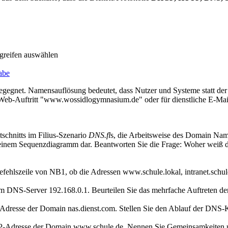
greifen auswählen
abe
begegnet. Namensauflösung bedeutet, dass Nutzer und Systeme statt der
ren Web-Auftritt "www.wossidlogymnasium.de" oder für dienstliche E-Ma
tschnitts im Filius-Szenario
DNS.fl
s, die Arbeitsweise des Domain Na
n einem Sequenzdiagramm dar. Beantworten Sie die Frage: Woher weiß 
efehlszeile von NB1, ob die Adressen www.schule.lokal, intranet.schule
 DNS-Server 192.168.0.1. Beurteilen Sie das mehrfache Auftreten de
 IP-Adresse der Domain nas.dienst.com. Stellen Sie den Ablauf der D
r IP-Adresse der Domain www.schule.de. Nennen Sie Gemeinsamkeiten 