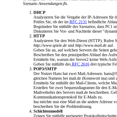
Szenario
Anwendungen.fls.
DHCP
Analysieren Sie die Vergabe der IP-Adressen für
Prüfen Sie, ob der im
RFC 2131
befindliche Abla
Begründen Sie mithilfe des Szenarios, dass PC1 un
Diskutieren Sie Vor- und Nachteile dieser "dyna
HTTP
Analysieren Sie den Web-Dienst (HTTP). Rufen S
http://www.spiele.de
und
http://www.mail.de
auf.
Geben Sie an, auf welchen Servern die Seiten geho
Beschreiben Sie den prinzipiellen Ablauf des Au
Ermitteln Sie, warum der Server2 keine Web-Anfr
Geben Sie mithilfe des
RFC 2616
drei typische Fe
POP3/SMTP
Der Nutzer Hans hat zwei Mail-Adressen. hans@fa
gleichen Namens bei mail.de (Kennwort ina) und a
Ermitteln Sie mithilfe der Mail-Clients, welche 
Erstellen Sie zwei Sequenzdiagramm für den E-Ma
Mailverkehrs des Servers mail.de beschreiben. Ge
Kommunikationsprotokoll für E-Mails zu.
Ina möchte nun eine Mail an die andere Adresse v
beschreiben Sie die Problemlösung.
Schichtenmodell
Zeigen Sie mithilfe geeigneter Protokollmitschnitt