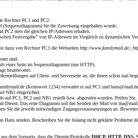
 die Rechner PC1 und PC2.
uf (Sequenzdiagramm) für die Zuweisung eingehalten wurde.
d PC2 stets die gleichen IP-Adressen erhalten.
mischen Festvergabe" von IP-Adressen im Vergleich zu dynamischen Ve
ie dazu von Rechner PC1 die Webseiten
http://www.familymail.de/
,
ht
stet sind.
frufs einer Seite im Sequenzdiagramm (nur HTTP).
age beantwortet.
hlermeldungen auf Client- und Serverseite an, die ihnen schon mal bege
milymail.de (Kennwort 1234) verwaltet er auf PC1 und hans@mail.de (
uf NB1 eingerichtet.
Mails auf PC1, PC2 und NB1 erstellt bzw. abgerufen wurden. Prüfen Sie
il-Dienst. Das erste Diagramm soll das Senden der Mail von ina@mai
ben Sie die jeweils notwendigen Zugangsvoraussetzungen an. Bewerten
on Hans senden. Beschreiben Sie die bislang nicht geklärte Probleme 
e aus dem Szenario, dass die Dienste/Protokolle
DHCP, HTTP, DNS, 