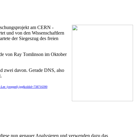
orschungsprojekt am CERN -
tet und von den Wissenschaftlern
artete der Siegeszug des freien
urde von Ray Tomlinson im Oktober
ind zwei davon. Gerade DNS, also
.
rs-Lee_(cropped).jpg&oldid=738716390
n diese nun genauer Analysieren und verwenden dazu das