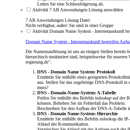
Leiten Sie eine Schlussfolgerung ab.
Aktivität 7 AB Anwendungen Lösung auswählen
7 AB Anwendungen Lösung
Datei
Nicht verfügbar, außer: Sie sind in einer Gruppe
Aktivität Domain Name System - Internetauskunft be
Domain Name System - Internetauskunft begreifen
Aufg
Die Namensauflösung ist uns an einigen Stellen bereits 
hierarchisch strukturiert sind, beispielsweise für unse
regierung.de".
DNS - Domain Name System: Protokoll
Ermitteln Sie mithilfe eines geeigneten Protokollmi
aus. Stellen Sie das zugehörige DNS-Protokoll i
muss?
DNS - Domain-Name-System: A-Tabelle
Prüfen Sie mithilfe des Befehls
nslookup
auf der B
können. Beheben Sie im Fehlerfall das Problem.
Beschreiben Sie den Aufbau der DNS-A-Tabelle im
DNS - Domain Name-System: Hierarchie
Ermitteln Sie mithilfe des Befehls nslookup die
Ablauf der Kommunikation.
Vergleichen Sie Ablauf mit der Anfrage nach de