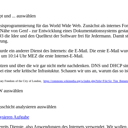
pt und ... auswählen
asisprogrammierung für das World Wide Web. Zunächst als internes F
 Nähe von Genf - zur Entwicklung eines Dokumentationssystems gestar
3 die Idee und den Quelltext der Software frei für Jedermann. Damit st
rung.
rde ein anderer Dienst des Internets: die E-Mail. Die erste E-Mail w
4 um 10:14 Uhr MEZ die erste Internet-E-Mail.
h nutzen und über die wir gar nicht mehr nachdenken. DNS und DHCP s
eine sehr kritische Infrastuktur. Schauen wir uns an, warum das so ist
orary Freedom of the City of London,
https://commons.wikimedia.org/w/index.php?title=File:Sir_Tim_Berne
WW auswählen
sschicht analysieren auswählen
ysieren
Aufgabe
bereits Dienste, also Anwendungen des Internets verwendet. Wir wolle