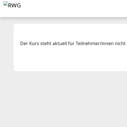
Zum Hauptinhalt
STARTSEITE
UNSERE SCHULE
AUSHÄNG
Der Kurs steht aktuell für Teilnehmer/innen nicht